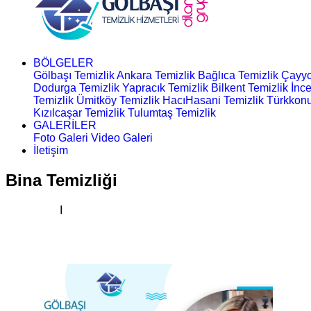
BÖLGELER
Gölbaşı Temizlik
Ankara Temizlik
Bağlıca Temizlik
Çayyo
Dodurga Temizlik
Yapracık Temizlik
Bilkent Temizlik
İnce
Temizlik
Ümitköy Temizlik
HacıHasani Temizlik
Türkkonu
Kızılcaşar Temizlik
Tulumtaş Temizlik
GALERİLER
Foto Galeri
Video Galeri
İletişim
Bina Temizliği
Ana Sayfa
I
Kategoriler