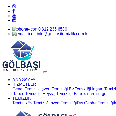
0.312.235 6580
info@golbasitemizlik.com.tr
ANA SAYFA
HİZMETLER
Genel Temizlik
İşyeri Temizliği
Ev Temizliği
İnşaat Temizl
Bahçe Temizliği
Peyzaj Temizliği
Fabrika Temizliği
TEMİZLİK
Temizlik
Ev Temizliği
İşyeri Temizliği
Dış Cephe Temizliği
İ