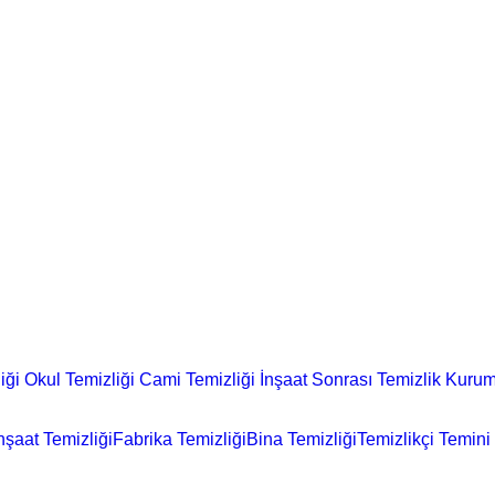
iği
Okul Temizliği
Cami Temizliği
İnşaat Sonrası Temizlik
Kurum
nşaat Temizliği
Fabrika Temizliği
Bina Temizliği
Temizlikçi Temini