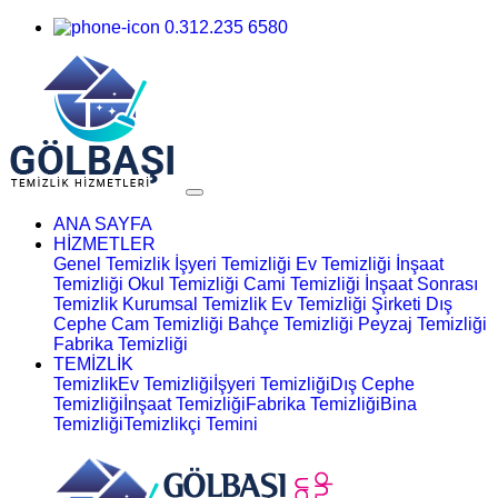
0.312.235 6580
ANA SAYFA
HİZMETLER
Genel Temizlik
İşyeri Temizliği
Ev Temizliği
İnşaat
Temizliği
Okul Temizliği
Cami Temizliği
İnşaat Sonrası
Temizlik
Kurumsal Temizlik
Ev Temizliği Şirketi
Dış
Cephe Cam Temizliği
Bahçe Temizliği
Peyzaj Temizliği
Fabrika Temizliği
TEMİZLİK
Temizlik
Ev Temizliği
İşyeri Temizliği
Dış Cephe
Temizliği
İnşaat Temizliği
Fabrika Temizliği
Bina
Temizliği
Temizlikçi Temini