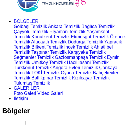
BÖLGELER
Gölbaşı Temizlik
Ankara Temizlik
Bağlıca Temizlik
Çayyolu Temizlik
Eryaman Temizlik
Yaşamkent
Temizlik
Konutkent Temizlik
Etimesgut Temizlik
Örencik
Temizlik
Alacaatlı Temizlik
Dodurga Temizlik
Yapracık
Temizlik
Bilkent Temizlik
İncek Temizlik
Ahlatlıbel
Temizlik
Taşpınar Temizlik
Karşıyaka Temizlik
Seğmenler Temizlik
Gaziosmanpaşa Temizlik
Eymir
Temizlik
Ümitköy Temizlik
HacıHasani Temizlik
Türkkonut Temizlik
Angora Evleri Temizlik
Çankaya
Temizlik
TOKİ Temizlik
Oyaca Temizlik
Bahçelievler
Temizlik
Ballıkpınar Temizlik
Kızılcaşar Temizlik
Tulumtaş Temizlik
GALERİLER
Foto Galeri
Video Galeri
İletişim
Bölgeler
Ana Sayfa
I
Kategoriler