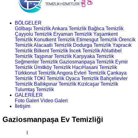
BÖLGELER
Gölbaşı Temizlik
Ankara Temizlik
Bağlıca Temizlik
Çayyolu Temizlik
Eryaman Temizlik
Yaşamkent
Temizlik
Konutkent Temizlik
Etimesgut Temizlik
Örencik
Temizlik
Alacaatlı Temizlik
Dodurga Temizlik
Yapracık
Temizlik
Bilkent Temizlik
İncek Temizlik
Ahlatlıbel
Temizlik
Taşpınar Temizlik
Karşıyaka Temizlik
Seğmenler Temizlik
Gaziosmanpaşa Temizlik
Eymir
Temizlik
Ümitköy Temizlik
HacıHasani Temizlik
Türkkonut Temizlik
Angora Evleri Temizlik
Çankaya
Temizlik
TOKİ Temizlik
Oyaca Temizlik
Bahçelievler
Temizlik
Ballıkpınar Temizlik
Kızılcaşar Temizlik
Tulumtaş Temizlik
GALERİLER
Foto Galeri
Video Galeri
İletişim
Gaziosmanpaşa Ev Temizliği
Ana Sayfa
I
Ev Temizliği