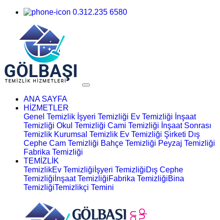
0.312.235 6580
ANA SAYFA
HİZMETLER
Genel Temizlik
İşyeri Temizliği
Ev Temizliği
İnşaat
Temizliği
Okul Temizliği
Cami Temizliği
İnşaat Sonrası
Temizlik
Kurumsal Temizlik
Ev Temizliği Şirketi
Dış
Cephe Cam Temizliği
Bahçe Temizliği
Peyzaj Temizliği
Fabrika Temizliği
TEMİZLİK
Temizlik
Ev Temizliği
İşyeri Temizliği
Dış Cephe
Temizliği
İnşaat Temizliği
Fabrika Temizliği
Bina
Temizliği
Temizlikçi Temini