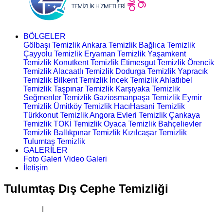
BÖLGELER
Gölbaşı Temizlik
Ankara Temizlik
Bağlıca Temizlik
Çayyolu Temizlik
Eryaman Temizlik
Yaşamkent
Temizlik
Konutkent Temizlik
Etimesgut Temizlik
Örencik
Temizlik
Alacaatlı Temizlik
Dodurga Temizlik
Yapracık
Temizlik
Bilkent Temizlik
İncek Temizlik
Ahlatlıbel
Temizlik
Taşpınar Temizlik
Karşıyaka Temizlik
Seğmenler Temizlik
Gaziosmanpaşa Temizlik
Eymir
Temizlik
Ümitköy Temizlik
HacıHasani Temizlik
Türkkonut Temizlik
Angora Evleri Temizlik
Çankaya
Temizlik
TOKİ Temizlik
Oyaca Temizlik
Bahçelievler
Temizlik
Ballıkpınar Temizlik
Kızılcaşar Temizlik
Tulumtaş Temizlik
GALERİLER
Foto Galeri
Video Galeri
İletişim
Tulumtaş Dış Cephe Temizliği
Ana Sayfa
I
Dış Cephe Temizliği