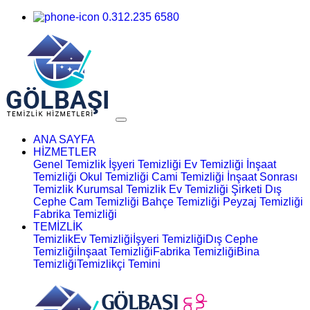
0.312.235 6580
ANA SAYFA
HİZMETLER
Genel Temizlik
İşyeri Temizliği
Ev Temizliği
İnşaat
Temizliği
Okul Temizliği
Cami Temizliği
İnşaat Sonrası
Temizlik
Kurumsal Temizlik
Ev Temizliği Şirketi
Dış
Cephe Cam Temizliği
Bahçe Temizliği
Peyzaj Temizliği
Fabrika Temizliği
TEMİZLİK
Temizlik
Ev Temizliği
İşyeri Temizliği
Dış Cephe
Temizliği
İnşaat Temizliği
Fabrika Temizliği
Bina
Temizliği
Temizlikçi Temini