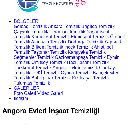
BÖLGELER
Gölbaşı Temizlik
Ankara Temizlik
Bağlıca Temizlik
Çayyolu Temizlik
Eryaman Temizlik
Yaşamkent
Temizlik
Konutkent Temizlik
Etimesgut Temizlik
Örencik
Temizlik
Alacaatlı Temizlik
Dodurga Temizlik
Yapracık
Temizlik
Bilkent Temizlik
İncek Temizlik
Ahlatlıbel
Temizlik
Taşpınar Temizlik
Karşıyaka Temizlik
Seğmenler Temizlik
Gaziosmanpaşa Temizlik
Eymir
Temizlik
Ümitköy Temizlik
HacıHasani Temizlik
Türkkonut Temizlik
Angora Evleri Temizlik
Çankaya
Temizlik
TOKİ Temizlik
Oyaca Temizlik
Bahçelievler
Temizlik
Ballıkpınar Temizlik
Kızılcaşar Temizlik
Tulumtaş Temizlik
GALERİLER
Foto Galeri
Video Galeri
İletişim
Angora Evleri İnşaat Temizliği
Ana Sayfa
I
İnşaat Temizliği