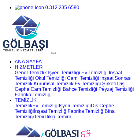
0.312.235 6580
ANA SAYFA
HİZMETLER
Genel Temizlik
İşyeri Temizliği
Ev Temizliği
İnşaat
Temizliği
Okul Temizliği
Cami Temizliği
İnşaat Sonrası
Temizlik
Kurumsal Temizlik
Ev Temizliği Şirketi
Dış
Cephe Cam Temizliği
Bahçe Temizliği
Peyzaj Temizliği
Fabrika Temizliği
TEMİZLİK
Temizlik
Ev Temizliği
İşyeri Temizliği
Dış Cephe
Temizliği
İnşaat Temizliği
Fabrika Temizliği
Bina
Temizliği
Temizlikçi Temini