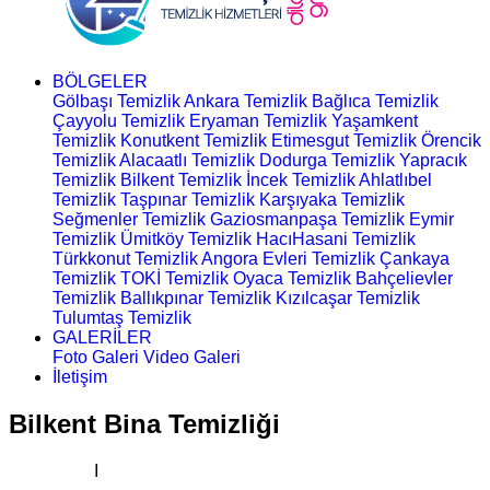
BÖLGELER
Gölbaşı Temizlik
Ankara Temizlik
Bağlıca Temizlik
Çayyolu Temizlik
Eryaman Temizlik
Yaşamkent
Temizlik
Konutkent Temizlik
Etimesgut Temizlik
Örencik
Temizlik
Alacaatlı Temizlik
Dodurga Temizlik
Yapracık
Temizlik
Bilkent Temizlik
İncek Temizlik
Ahlatlıbel
Temizlik
Taşpınar Temizlik
Karşıyaka Temizlik
Seğmenler Temizlik
Gaziosmanpaşa Temizlik
Eymir
Temizlik
Ümitköy Temizlik
HacıHasani Temizlik
Türkkonut Temizlik
Angora Evleri Temizlik
Çankaya
Temizlik
TOKİ Temizlik
Oyaca Temizlik
Bahçelievler
Temizlik
Ballıkpınar Temizlik
Kızılcaşar Temizlik
Tulumtaş Temizlik
GALERİLER
Foto Galeri
Video Galeri
İletişim
Bilkent Bina Temizliği
Ana Sayfa
I
Bina Temizliği