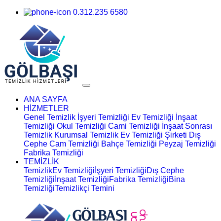
0.312.235 6580
ANA SAYFA
HİZMETLER
Genel Temizlik
İşyeri Temizliği
Ev Temizliği
İnşaat
Temizliği
Okul Temizliği
Cami Temizliği
İnşaat Sonrası
Temizlik
Kurumsal Temizlik
Ev Temizliği Şirketi
Dış
Cephe Cam Temizliği
Bahçe Temizliği
Peyzaj Temizliği
Fabrika Temizliği
TEMİZLİK
Temizlik
Ev Temizliği
İşyeri Temizliği
Dış Cephe
Temizliği
İnşaat Temizliği
Fabrika Temizliği
Bina
Temizliği
Temizlikçi Temini