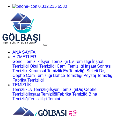
0.312.235 6580
ANA SAYFA
HİZMETLER
Genel Temizlik
İşyeri Temizliği
Ev Temizliği
İnşaat
Temizliği
Okul Temizliği
Cami Temizliği
İnşaat Sonrası
Temizlik
Kurumsal Temizlik
Ev Temizliği Şirketi
Dış
Cephe Cam Temizliği
Bahçe Temizliği
Peyzaj Temizliği
Fabrika Temizliği
TEMİZLİK
Temizlik
Ev Temizliği
İşyeri Temizliği
Dış Cephe
Temizliği
İnşaat Temizliği
Fabrika Temizliği
Bina
Temizliği
Temizlikçi Temini