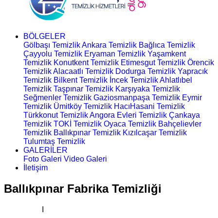
BÖLGELER
Gölbaşı Temizlik
Ankara Temizlik
Bağlıca Temizlik
Çayyolu Temizlik
Eryaman Temizlik
Yaşamkent
Temizlik
Konutkent Temizlik
Etimesgut Temizlik
Örencik
Temizlik
Alacaatlı Temizlik
Dodurga Temizlik
Yapracık
Temizlik
Bilkent Temizlik
İncek Temizlik
Ahlatlıbel
Temizlik
Taşpınar Temizlik
Karşıyaka Temizlik
Seğmenler Temizlik
Gaziosmanpaşa Temizlik
Eymir
Temizlik
Ümitköy Temizlik
HacıHasani Temizlik
Türkkonut Temizlik
Angora Evleri Temizlik
Çankaya
Temizlik
TOKİ Temizlik
Oyaca Temizlik
Bahçelievler
Temizlik
Ballıkpınar Temizlik
Kızılcaşar Temizlik
Tulumtaş Temizlik
GALERİLER
Foto Galeri
Video Galeri
İletişim
Ballıkpınar Fabrika Temizliği
Ana Sayfa
I
Fabrika Temizliği