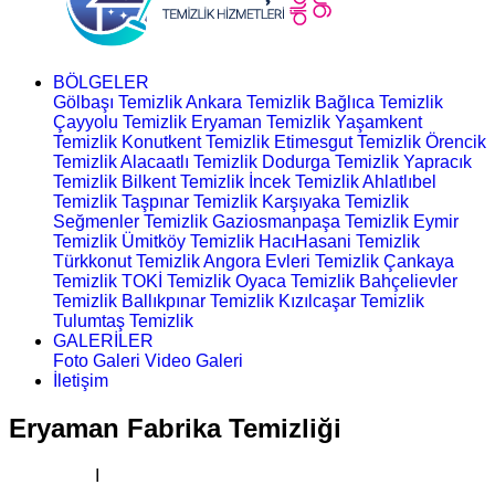
BÖLGELER
Gölbaşı Temizlik
Ankara Temizlik
Bağlıca Temizlik
Çayyolu Temizlik
Eryaman Temizlik
Yaşamkent
Temizlik
Konutkent Temizlik
Etimesgut Temizlik
Örencik
Temizlik
Alacaatlı Temizlik
Dodurga Temizlik
Yapracık
Temizlik
Bilkent Temizlik
İncek Temizlik
Ahlatlıbel
Temizlik
Taşpınar Temizlik
Karşıyaka Temizlik
Seğmenler Temizlik
Gaziosmanpaşa Temizlik
Eymir
Temizlik
Ümitköy Temizlik
HacıHasani Temizlik
Türkkonut Temizlik
Angora Evleri Temizlik
Çankaya
Temizlik
TOKİ Temizlik
Oyaca Temizlik
Bahçelievler
Temizlik
Ballıkpınar Temizlik
Kızılcaşar Temizlik
Tulumtaş Temizlik
GALERİLER
Foto Galeri
Video Galeri
İletişim
Eryaman Fabrika Temizliği
Ana Sayfa
I
Fabrika Temizliği