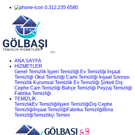
0.312.235 6580
ANA SAYFA
HİZMETLER
Genel Temizlik
İşyeri Temizliği
Ev Temizliği
İnşaat
Temizliği
Okul Temizliği
Cami Temizliği
İnşaat Sonrası
Temizlik
Kurumsal Temizlik
Ev Temizliği Şirketi
Dış
Cephe Cam Temizliği
Bahçe Temizliği
Peyzaj Temizliği
Fabrika Temizliği
TEMİZLİK
Temizlik
Ev Temizliği
İşyeri Temizliği
Dış Cephe
Temizliği
İnşaat Temizliği
Fabrika Temizliği
Bina
Temizliği
Temizlikçi Temini