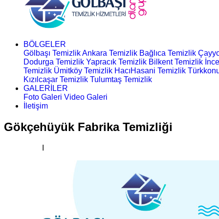
BÖLGELER
Gölbaşı Temizlik
Ankara Temizlik
Bağlıca Temizlik
Çayyo
Dodurga Temizlik
Yapracık Temizlik
Bilkent Temizlik
İnce
Temizlik
Ümitköy Temizlik
HacıHasani Temizlik
Türkkonu
Kızılcaşar Temizlik
Tulumtaş Temizlik
GALERİLER
Foto Galeri
Video Galeri
İletişim
Gökçehüyük Fabrika Temizliği
Ana Sayfa
I
Fabrika Temizliği