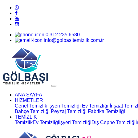
0.312.235 6580
info@golbasitemizlik.com.tr
ANA SAYFA
HİZMETLER
Genel Temizlik
İşyeri Temizliği
Ev Temizliği
İnşaat Temizl
Bahçe Temizliği
Peyzaj Temizliği
Fabrika Temizliği
TEMİZLİK
Temizlik
Ev Temizliği
İşyeri Temizliği
Dış Cephe Temizliği
İ