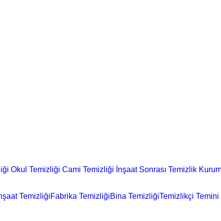
iği
Okul Temizliği
Cami Temizliği
İnşaat Sonrası Temizlik
Kurum
nşaat Temizliği
Fabrika Temizliği
Bina Temizliği
Temizlikçi Temini