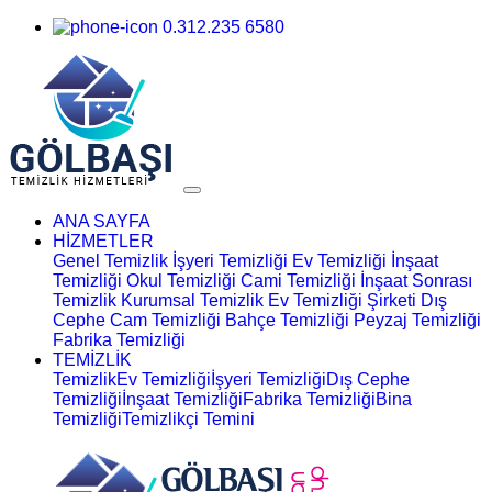
0.312.235 6580
ANA SAYFA
HİZMETLER
Genel Temizlik
İşyeri Temizliği
Ev Temizliği
İnşaat
Temizliği
Okul Temizliği
Cami Temizliği
İnşaat Sonrası
Temizlik
Kurumsal Temizlik
Ev Temizliği Şirketi
Dış
Cephe Cam Temizliği
Bahçe Temizliği
Peyzaj Temizliği
Fabrika Temizliği
TEMİZLİK
Temizlik
Ev Temizliği
İşyeri Temizliği
Dış Cephe
Temizliği
İnşaat Temizliği
Fabrika Temizliği
Bina
Temizliği
Temizlikçi Temini