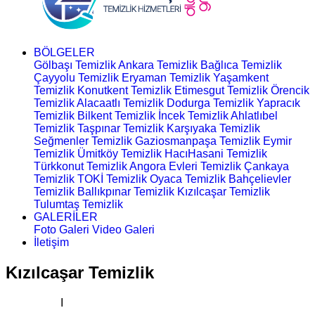
BÖLGELER
Gölbaşı Temizlik
Ankara Temizlik
Bağlıca Temizlik
Çayyolu Temizlik
Eryaman Temizlik
Yaşamkent
Temizlik
Konutkent Temizlik
Etimesgut Temizlik
Örencik
Temizlik
Alacaatlı Temizlik
Dodurga Temizlik
Yapracık
Temizlik
Bilkent Temizlik
İncek Temizlik
Ahlatlıbel
Temizlik
Taşpınar Temizlik
Karşıyaka Temizlik
Seğmenler Temizlik
Gaziosmanpaşa Temizlik
Eymir
Temizlik
Ümitköy Temizlik
HacıHasani Temizlik
Türkkonut Temizlik
Angora Evleri Temizlik
Çankaya
Temizlik
TOKİ Temizlik
Oyaca Temizlik
Bahçelievler
Temizlik
Ballıkpınar Temizlik
Kızılcaşar Temizlik
Tulumtaş Temizlik
GALERİLER
Foto Galeri
Video Galeri
İletişim
Kızılcaşar Temizlik
Ana Sayfa
I
Temizlik