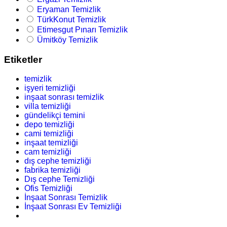
Eryaman Temizlik
TürkKonut Temizlik
Etimesgut Pınarı Temizlik
Ümitköy Temizlik
Etiketler
temizlik
işyeri temizliği
inşaat sonrası temizlik
villa temizliği
gündelikçi temini
depo temizliği
cami temizliği
inşaat temizliği
cam temizliği
dış cephe temizliği
fabrika temizliği
Dış cephe Temizliği
Ofis Temizliği
İnşaat Sonrası Temizlik
İnşaat Sonrası Ev Temizliği