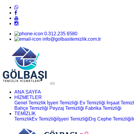
0.312.235 6580
info@golbasitemizlik.com.tr
ANA SAYFA
HİZMETLER
Genel Temizlik
İşyeri Temizliği
Ev Temizliği
İnşaat Temizl
Bahçe Temizliği
Peyzaj Temizliği
Fabrika Temizliği
TEMİZLİK
Temizlik
Ev Temizliği
İşyeri Temizliği
Dış Cephe Temizliği
İ