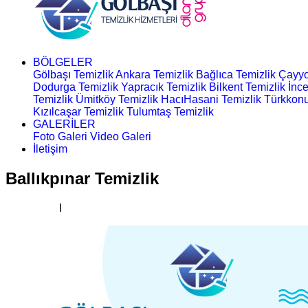
BÖLGELER
Gölbaşı Temizlik
Ankara Temizlik
Bağlıca Temizlik
Çayyo
Dodurga Temizlik
Yapracık Temizlik
Bilkent Temizlik
İnce
Temizlik
Ümitköy Temizlik
HacıHasani Temizlik
Türkkonu
Kızılcaşar Temizlik
Tulumtaş Temizlik
GALERİLER
Foto Galeri
Video Galeri
İletişim
Ballıkpınar Temizlik
Ana Sayfa
I
Temizlik