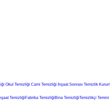
iği
Okul Temizliği
Cami Temizliği
İnşaat Sonrası Temizlik
Kurum
nşaat Temizliği
Fabrika Temizliği
Bina Temizliği
Temizlikçi Temini