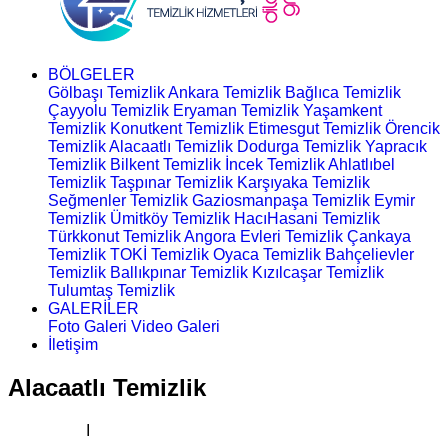
BÖLGELER
Gölbaşı Temizlik
Ankara Temizlik
Bağlıca Temizlik
Çayyolu Temizlik
Eryaman Temizlik
Yaşamkent
Temizlik
Konutkent Temizlik
Etimesgut Temizlik
Örencik
Temizlik
Alacaatlı Temizlik
Dodurga Temizlik
Yapracık
Temizlik
Bilkent Temizlik
İncek Temizlik
Ahlatlıbel
Temizlik
Taşpınar Temizlik
Karşıyaka Temizlik
Seğmenler Temizlik
Gaziosmanpaşa Temizlik
Eymir
Temizlik
Ümitköy Temizlik
HacıHasani Temizlik
Türkkonut Temizlik
Angora Evleri Temizlik
Çankaya
Temizlik
TOKİ Temizlik
Oyaca Temizlik
Bahçelievler
Temizlik
Ballıkpınar Temizlik
Kızılcaşar Temizlik
Tulumtaş Temizlik
GALERİLER
Foto Galeri
Video Galeri
İletişim
Alacaatlı Temizlik
Ana Sayfa
I
Temizlik