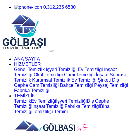
0.312.235 6580
ANA SAYFA
HİZMETLER
Genel Temizlik
İşyeri Temizliği
Ev Temizliği
İnşaat
Temizliği
Okul Temizliği
Cami Temizliği
İnşaat Sonrası
Temizlik
Kurumsal Temizlik
Ev Temizliği Şirketi
Dış
Cephe Cam Temizliği
Bahçe Temizliği
Peyzaj Temizliği
Fabrika Temizliği
TEMİZLİK
Temizlik
Ev Temizliği
İşyeri Temizliği
Dış Cephe
Temizliği
İnşaat Temizliği
Fabrika Temizliği
Bina
Temizliği
Temizlikçi Temini