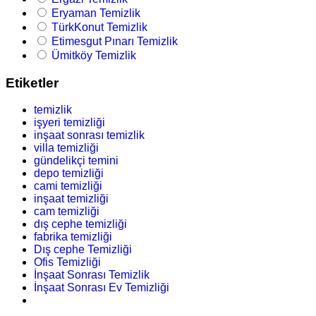
Eryaman Temizlik
TürkKonut Temizlik
Etimesgut Pınarı Temizlik
Ümitköy Temizlik
Etiketler
temizlik
işyeri temizliği
inşaat sonrası temizlik
villa temizliği
gündelikçi temini
depo temizliği
cami temizliği
inşaat temizliği
cam temizliği
dış cephe temizliği
fabrika temizliği
Dış cephe Temizliği
Ofis Temizliği
İnşaat Sonrası Temizlik
İnşaat Sonrası Ev Temizliği