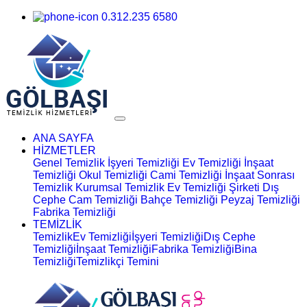
0.312.235 6580
ANA SAYFA
HİZMETLER
Genel Temizlik
İşyeri Temizliği
Ev Temizliği
İnşaat
Temizliği
Okul Temizliği
Cami Temizliği
İnşaat Sonrası
Temizlik
Kurumsal Temizlik
Ev Temizliği Şirketi
Dış
Cephe Cam Temizliği
Bahçe Temizliği
Peyzaj Temizliği
Fabrika Temizliği
TEMİZLİK
Temizlik
Ev Temizliği
İşyeri Temizliği
Dış Cephe
Temizliği
İnşaat Temizliği
Fabrika Temizliği
Bina
Temizliği
Temizlikçi Temini