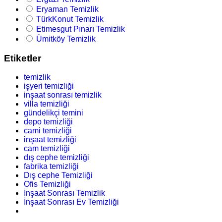
Eryaman Temizlik
TürkKonut Temizlik
Etimesgut Pınarı Temizlik
Ümitköy Temizlik
Etiketler
temizlik
işyeri temizliği
inşaat sonrası temizlik
villa temizliği
gündelikçi temini
depo temizliği
cami temizliği
inşaat temizliği
cam temizliği
dış cephe temizliği
fabrika temizliği
Dış cephe Temizliği
Ofis Temizliği
İnşaat Sonrası Temizlik
İnşaat Sonrası Ev Temizliği