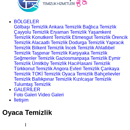
BÖLGELER
Gölbaşı Temizlik
Ankara Temizlik
Bağlıca Temizlik
Çayyolu Temizlik
Eryaman Temizlik
Yaşamkent
Temizlik
Konutkent Temizlik
Etimesgut Temizlik
Örencik
Temizlik
Alacaatlı Temizlik
Dodurga Temizlik
Yapracık
Temizlik
Bilkent Temizlik
İncek Temizlik
Ahlatlıbel
Temizlik
Taşpınar Temizlik
Karşıyaka Temizlik
Seğmenler Temizlik
Gaziosmanpaşa Temizlik
Eymir
Temizlik
Ümitköy Temizlik
HacıHasani Temizlik
Türkkonut Temizlik
Angora Evleri Temizlik
Çankaya
Temizlik
TOKİ Temizlik
Oyaca Temizlik
Bahçelievler
Temizlik
Ballıkpınar Temizlik
Kızılcaşar Temizlik
Tulumtaş Temizlik
GALERİLER
Foto Galeri
Video Galeri
İletişim
Oyaca Temizlik
Ana Sayfa
I
Temizlik